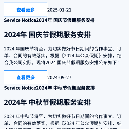
查看更多
2025-01-21
Service Notice
2024年 国庆节假期服务安排
2024年 国庆节假期服务安排
2024 年国庆节将至，为切实做好节日期间的合作事宜、订
单、合同的有效落实，根据《2024 年公众假期》安排，结
合我公司实际，现将2024 国庆节假期服务安排公布如下：
查看更多
2024-09-27
Service Notice
2024年 中秋节假期服务安排
2024年 中秋节假期服务安排
2024 年中秋节将至，为切实做好节日期间的合作事宜、订
单、合同的有效落实，根据《2024 年公众假期》安排，结