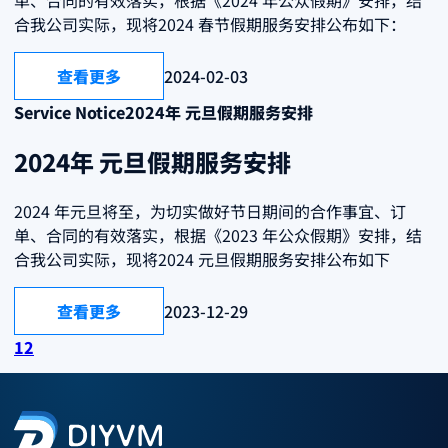
单、合同的有效落实，根据《2024 年公众假期》安排，结
合我公司实际，现将2024 春节假期服务安排公布如下：
查看更多
2024-02-03
Service Notice
2024年 元旦假期服务安排
2024年 元旦假期服务安排
2024 年元旦将至，为切实做好节日期间的合作事宜、订
单、合同的有效落实，根据《2023 年公众假期》安排，结
合我公司实际，现将2024 元旦假期服务安排公布如下
查看更多
2023-12-29
1
2