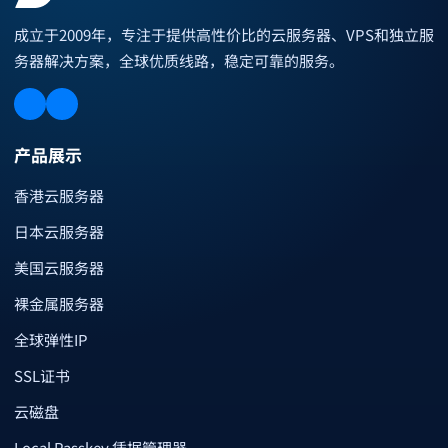
成立于2009年，专注于提供高性价比的云服务器、VPS和独立服
务器解决方案，全球优质线路，稳定可靠的服务。
产品展示
香港云服务器
日本云服务器
美国云服务器
裸金属服务器
全球弹性IP
SSL证书
云磁盘
Local Passkey 凭据管理器