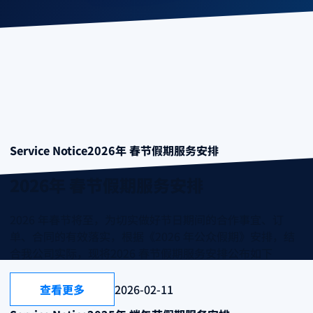
新闻列表
产品公告与服务安排集中展示。
共 17 篇公告
Service Notice
2026年 春节假期服务安排
2026年 春节假期服务安排
2026 年春节将至，为切实做好节日期间的合作事宜、订
单、合同的有效落实，根据《2026 年公众假期》安排，结
合我公司实际，现将2026 春节假期服务安排公布如下
查看更多
2026-02-11