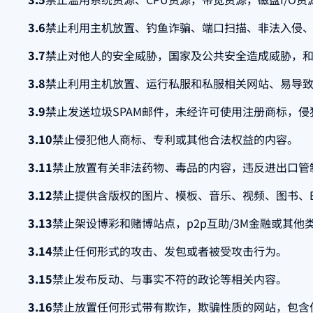
3.6
禁止利用主机放置、钓鱼诈骗、端口扫描、非法入侵
3.7
禁止对他人的安全威胁，国家及公共安全造成威胁，
3.8
禁止利用主机放置、运行私服和私服相关网站、易导
3.9
禁止发送垃圾SPAM邮件，未经许可使用注册商标，侵
3.10
禁止侵犯他人商标、专利或其他合法权益的内容。
3.11
禁止放置有关非法药物、毒品的内容，违反进出口管
3.12
禁止提供含版权的图片、模板、音乐、视频、图书、
3.13
禁止架设博彩和赌博站点，p2p互助/3M金融或其
3.14
禁止任何形式的攻击、发包或者被受攻击行为。
3.15
禁止发布反动、与事实不符的政论等相关内容。
3.16
禁止放置任何形式带有欺诈，欺骗性质的网站，包含