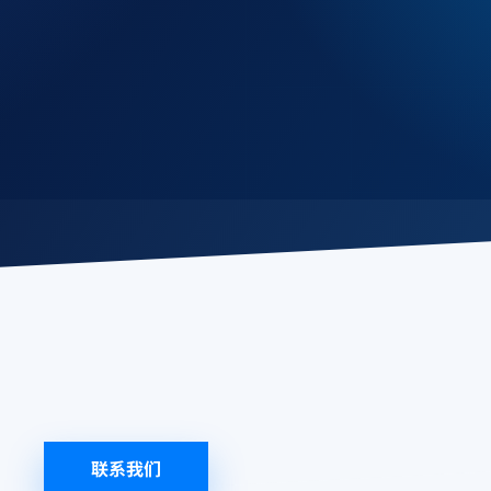
务
06
退款处理
07
逾期帐单
08
数据保障
09
补偿协议
10
服务对象
1
团队。
联系我们