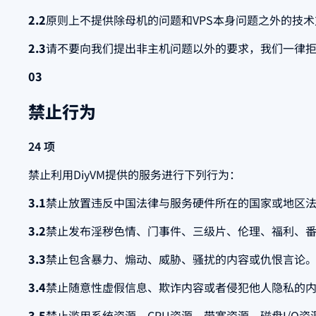
2.2
原则上不提供除母机的问题和VPS本身问题之外的技
2.3
请不要向我们提出非主机问题以外的要求，我们一律
03
禁止行为
24 项
禁止利用DiyVM提供的服务进行下列行为：
3.1
禁止放置违反中国法律与服务硬件所在的国家或地区
3.2
禁止发布淫秽色情、门事件、三级片、伦理、福利、
3.3
禁止包含暴力、煽动、威胁、骚扰的内容或仇恨言论
3.4
禁止随意性虚假信息、欺诈内容或者侵犯他人隐私的
3.5
禁止滥用系统资源、CPU资源，带宽资源，磁盘I/O